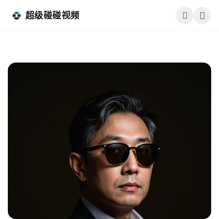
跳过导航
超级碰碰视频